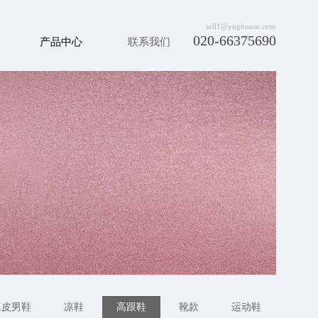
sell1@ynghouse.com
020-66375690
产品中心
联系我们
真皮男鞋
凉鞋
高跟鞋
靴款
运动鞋